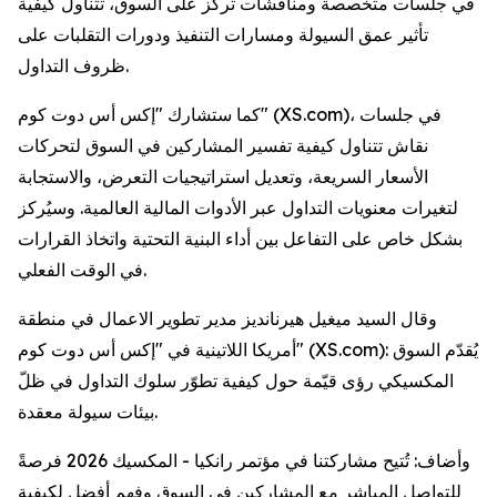
في جلسات متخصصة ومناقشات تركز على السوق، تتناول كيفية
تأثير عمق السيولة ومسارات التنفيذ ودورات التقلبات على
ظروف التداول.
كما ستشارك "إكس أس دوت كوم" (XS.com)، في جلسات
نقاش تتناول كيفية تفسير المشاركين في السوق لتحركات
الأسعار السريعة، وتعديل استراتيجيات التعرض، والاستجابة
لتغيرات معنويات التداول عبر الأدوات المالية العالمية. وسيُركز
بشكل خاص على التفاعل بين أداء البنية التحتية واتخاذ القرارات
في الوقت الفعلي.
وقال السيد ميغيل هيرنانديز مدير تطوير الاعمال في منطقة
أمريكا اللاتينية في "إكس أس دوت كوم" (XS.com): يُقدّم السوق
المكسيكي رؤى قيّمة حول كيفية تطوّر سلوك التداول في ظلّ
بيئات سيولة معقدة.
وأضاف: تُتيح مشاركتنا في مؤتمر رانكيا - المكسيك 2026 فرصةً
للتواصل المباشر مع المشاركين في السوق وفهم أفضل لكيفية