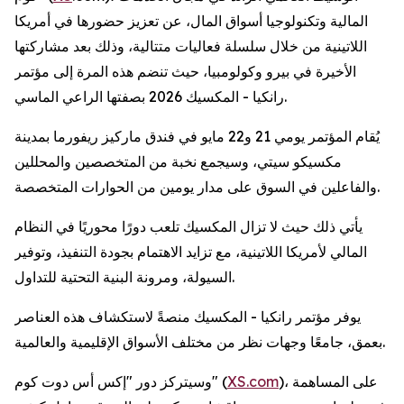
المالية وتكنولوجيا أسواق المال، عن تعزيز حضورها في أمريكا
اللاتينية من خلال سلسلة فعاليات متتالية، وذلك بعد مشاركتها
الأخيرة في بيرو وكولومبيا، حيث تنضم هذه المرة إلى مؤتمر
رانكيا - المكسيك 2026 بصفتها الراعي الماسي.
يُقام المؤتمر يومي 21 و22 مايو في فندق ماركيز ريفورما بمدينة
مكسيكو سيتي، وسيجمع نخبة من المتخصصين والمحللين
والفاعلين في السوق على مدار يومين من الحوارات المتخصصة.
يأتي ذلك حيث لا تزال المكسيك تلعب دورًا محوريًا في النظام
المالي لأمريكا اللاتينية، مع تزايد الاهتمام بجودة التنفيذ، وتوفير
السيولة، ومرونة البنية التحتية للتداول.
يوفر مؤتمر رانكيا - المكسيك منصةً لاستكشاف هذه العناصر
بعمق، جامعًا وجهات نظر من مختلف الأسواق الإقليمية والعالمية.
)، على المساهمة
XS.com
وسيتركز دور "إكس أس دوت كوم" (