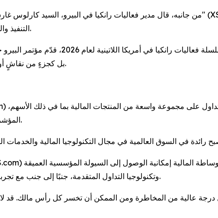
من جانبه، قال مدير فعاليات رانكيا في البيرو، السيد كارلوس غارسيا: ان هذا التكريم يعكس م
التنفيذ والسيولة خلال نقاشاتٍ ركّزت بشكلٍ كبير على هذين المجالين.
وفي حين تتواصل سلسلة فعاليات رانكيا في أمر
بل كجزءٍ من نقاشٍ أوسع وأكثر تخصصًا حول مستقبل التداول في أمريكا اللاتينية.
المؤشرات، المعادن، الطاقة، السلع، العملات، و العملات المشفرة.
وتكنولوجيا التداول المتقدمة، جنبًا إلى جنب مع تجربة تداول فريدة، وإدارة علاقات متميزة ، ودعم ممتاز للعملاء.
ل درجة عالية من المخاطرة ومن الممكن أن تخسر كل رأس مالك. قد لا ت