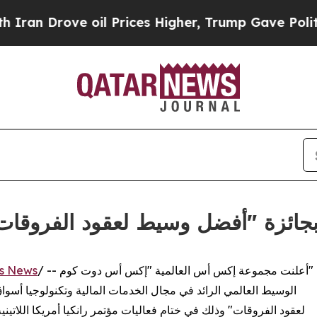
rove oil Prices Higher, Trump Gave Politically 
ئزة "أفضل وسيط لعقود الفروقات" خ
/ -- أعلنت مجموعة إكس أس العالمية "إكس أس دوت كوم"
ss News
لعقود الفروقات" وذلك في ختام فعاليات مؤتمر رانكيا أمريكا اللاتينية