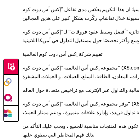
دى تفاعل "إكس أس دوت كوم" (XS.com) مع آليات التداول الأساسية، حيث برز نهجها في
يكا اللاتينية لعام 2026، قدّم مؤتمر البيرو جائزة "أفضل وسيط عقود فروقات" لـ "إكس أس دوت كوم" (XS.com) ليس فقط كإنجازٍ مستقل،
تقييم شركة إكس أس دوت كوم العالمية
مجموعة إكس أس العالمية "إكس أس دوت كوم" (XS.com) هي وسيط عالمي متعدد الأصول يوفر إمكانية التداول على مجموعة واسعة من المنتجات المالية بما في ذلك الأسهم،
توفر مجموعة إكس أس العالمية "إكس أس دوت كوم" (XS.com) للمتداولين، المستثمرين، المؤسسات المالية، وشركات الوساطة المالية إمكانية الوصول إلى السيولة المؤسسية العميقة
كون هذه المنتجات مناسبة للجميع ، ويجب عليك التأكد من
ذلك فهم المخاطر التي تنطوي عليها.