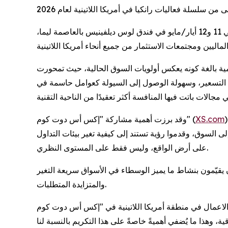
وقد تم الإعلان عن الجائزة في ختام فعاليات المؤتمر الذي أقيم يومي 11 و12 أيار/مايو في فندق لوس ديلفينيس بالعاصمة ليما،
ة بالغة كونه يعكس أولويات السوق الحالية، حيث تمحورت
ة التسعير، وسهولة الوصول إلى السيولة كعوامل حاسمة في
 فريق عمل الوسيط العالمي في
XS.com
وقد برزت أهمية مشاركة "إكس أس دوت كوم" (
لى السوق، وقدموا رؤية تستند إلى كيفية تغير بيئات التداول
على أرض الواقع، وليس فقط على المستوى النظري.
ون يقيّمون بنشاط ما يميز الوسطاء في الأسواق سريعة التغير
والمتزايدة المتطلبات.
ية في "إكس أس دوت كوم" (XS.com): تكمن أهمية هذه الجائزة في السياق الذي مُنحت فيه. فقد تم ذلك في ختام