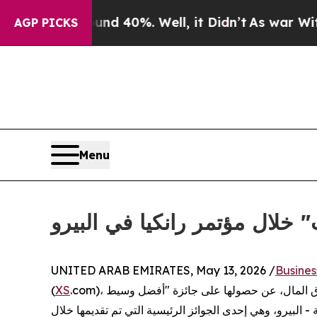
 Around 40%. Well, it Didn’t
As war With Iran D
AGP PICKS
Menu
لال مؤتمر رانكيا في البيرو
UNITED ARAB EMIRATES, May 13, 2026 /
Busine
.com)، الوسيط العالمي الرائد في مجال الخدمات المالية وتكنولوجيا أسواق المال، عن حصولها على جائزة "أفضل وسيط
XS
(
 - البيرو، وهي إحدى الجوائز الرئيسية التي تم تقديمها خلال