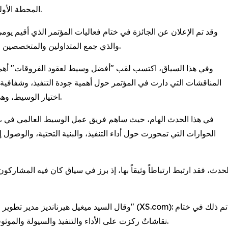
المحطة الأولى من سلسلة فعاليات رانكيا في أمريكا اللاتينية لعام 2026.
والذي جمع المتداولين والمتخصصين الماليين ومجتمعات الاستثمار من جميع أنحاء أمريكا اللاتينية.
وفي هذا السياق، اكتسب لقب "أفضل وسيط لعقود الفروقات" أهمي
المناقشات التي دارت في المؤتمر حول أهمية جودة التنفيذ، وشفافي
اختيار الوسيط، وهي مجالات باتت فيها المنافسة أكثر تعقيدًا من الناحية التقنية.
)، في هذا الحدث الهام، حيث ساهم
الحوارات التي تمحورت حول أداء التنفيذ، والبنية التحتية، والوصول إ
حدث، فقد ارتبط ارتباطاً وثيقاً بها، إذ برز في سياق كان فيه المشارك
وقال السيد ميغيل هيرنانديز مدير تطوير الاعمال في منطقة أمريكا اللاتين
نقاشاتٌ ركزت على الأداء والتنفيذ والسيولة والموثوقية، وهذا ما يُضفي أهميةً خاصةً على هذا التكريم بالنسبة لنا.